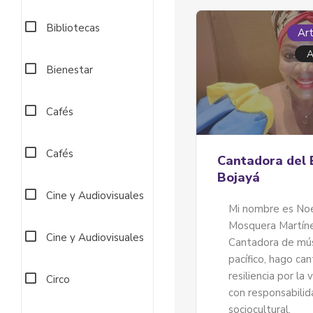
Bibliotecas
Art
A
Bienestar
Cafés
Cafés
Cantadora del
Bojayá
Cine y Audiovisuales
Mi nombre es No
Mosquera Martíne
Cine y Audiovisuales
Cantadora de mús
pacífico, hago ca
resiliencia por la 
Circo
con responsabilid
sociocultural.