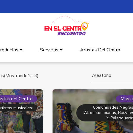
roductos
Servicios
Artistas Del Centro
Aleatorio
os(Mostrando1 - 3)
istas del Centro
Marca
Comunidades Negras
rtistas musicales
Afrocolombianas, Raizale
Y Palenquera