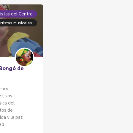
istas del Centro
rtistas musicales
 Bongó de
ency
z, soy
ica del
ntos de
vida y la paz
ad