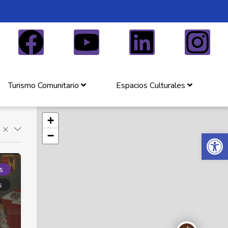
Turismo Comunitario
Espacios Culturales
+
×
Abrir 
−
s
s