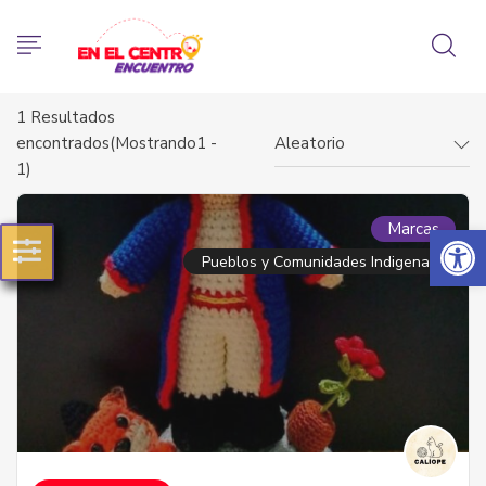
1
Resultados
encontrados(Mostrando1 -
Aleatorio
1)
Abrir 
Marcas
Pueblos y Comunidades Indigenas