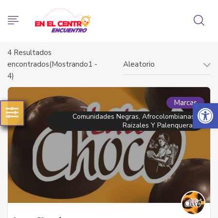
4
Resultados
encontrados(Mostrando1 -
Aleatorio
4)
Abrir 
Marcas
Comunidades Negras, Afrocolombianas,
Raizales Y Palenqueras