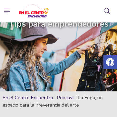
Tips para emprendedores
Abrir 
En el Centro Encuentro
I
Podcast
I
La Fuga, un
espacio para la irreverencia del arte