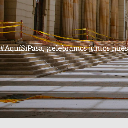
#AquíSíPasa, ¡celebramos juntos nues