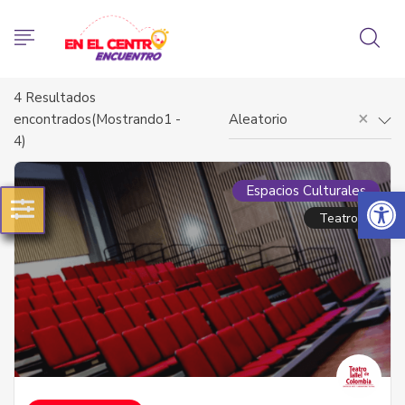
4
Resultados
×
encontrados(Mostrando1 -
Aleatorio
4)
Abrir 
Espacios Culturales
Teatros