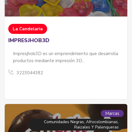
La Candelaria
IMPRESJHOB3D
Impresjhob3D es un emprendimiento que desarrolla
productos mediante impresión 3D...
3223044382
izales Y Palenqueras
les y palenqueras - servicios
Marcas
Comunidades Negras, Afrocolombianas,
Raizales Y Palenqueras