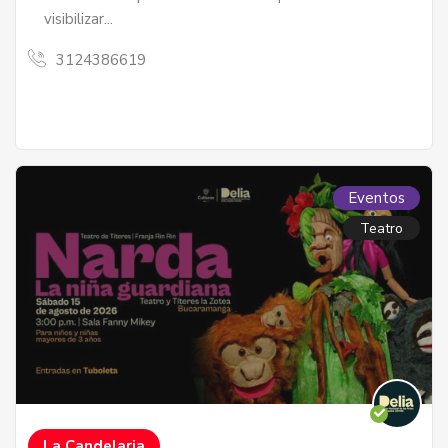
visibilizar...
3124386619
Eventos
Teatro
La Candelaria