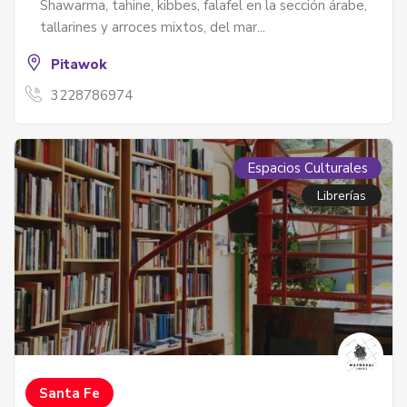
Shawarma, tahine, kibbes, falafel en la sección árabe,
tallarines y arroces mixtos, del mar...
Pitawok
3228786974
Espacios Culturales
Librerías
Santa Fe