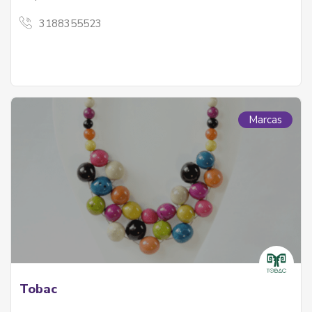
3188355523
Marcas
Tobac