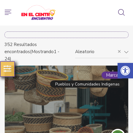
352
Resultados
×
encontrados(Mostrando1 -
Aleatorio
24)
Abrir 
Marcas
Pueblos y Comunidades Indigenas