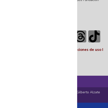
Gilberto Alzate Avendaño.
Contáctenos en nuestras redes sociales
Políticas I
Términos y condiciones
I
Condiciones de uso
I
Nosotros
© 2025 En el Centro Encuentro – Fundación Gilberto Alzate
Avendaño