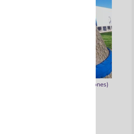
Corazón de coraza (cinturones)
Ver Más