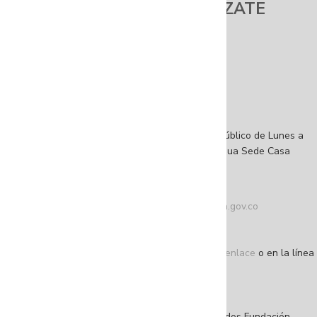
FUNDACIÓN GILBERTO ALZATE
AVENDAÑO
Sede Principal
Dirección: Calle 10 # 3-16, Bogotá, D.C
Sede Casa Amarilla
Dirección: Calle 10 # 2-54, Bogotá, D.C
Atención a la ciudadanía
Horarios de atención al ciudadano: Abierto al público de Lunes a
viernes de 8:00 a. m. a 5:30 p. m. jornada continua Sede Casa
Amarilla.
Teléfono conmutador: +57 (601) 4 32 04 10
Correo de contacto:
atencionalciudadano@fuga.gov.co
Correo de notificaciones judiciales
(único):
notificacionesjudiciales@fuga.gov.co
Denuncie actos de corrupción a través de este enlace
o en la línea
195 opción 1
NIT: 860.044.113-3
©Copyright 2025 – Todos los derechos reservados Fundación