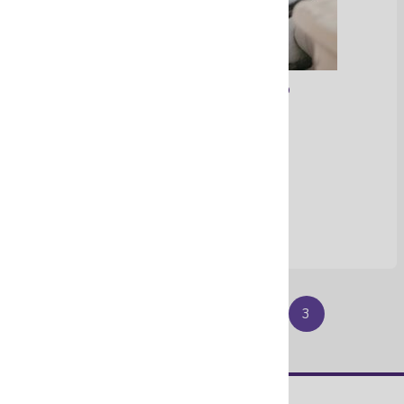
Cartucheras en cuero
Ver Más
Atrás
1
2
3