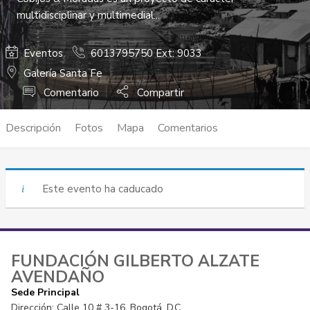
multidisciplinar y multimedial...
Eventos
6013795750 Ext: 9033
Galería Santa Fe
Comentario
Compartir
Descripción
Fotos
Mapa
Comentarios
Este evento ha caducado
FUNDACIÓN GILBERTO ALZATE
AVENDAÑO
Sede Principal
Dirección: Calle 10 # 3-16, Bogotá, D.C